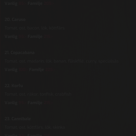
Vanlig
85:-
Familje
205:-
20. Caruso
Tomat, ost, bacon, lök, köttfärs
Vanlig
95:-
Familje
215:-
21. Copacabana
Tomat, ost, madarin, lök, banan, fläskfilé, curry, specialsås
Vanlig
100:-
Familje
225:-
22. Korfu
Tomat, ost, räkor, tonfisk, crabfish
Vanlig
95:-
Familje
215:-
23. Cannibale
Tomat, ost, köttfärs, lök, skinka
Vanlig
93:-
Familje
215:-