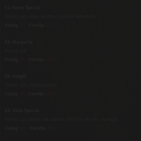
52. Rania Special
Tomat, ost, räkor, kräftor, crabfish, kebabsås
Vanlig
115:-
Familje
235:-
53. Margarita
Tomat, ost
Vanlig
85:-
Familje
200
:-
54. Funghi
Tomat, ost, champinjoner
Vanlig
85:-
Familje
205:-
55. Bilab Special
Tomat, ost, skinka, lök, bacon, köttfärs, piri piri, starksås
Vanlig
105:-
Familje
230:-