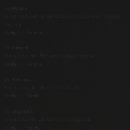
32. Olympia
Tomat, ost, kebabkött, sallad, färsk tomat, gurka, lök, dressing,
pepperoni
Vanlig
105:-
Familje
235:-
33. Mitropoli
Tomat, ost, oxfilé, lök, bearnaisesås, gorgonzola
Vanlig
100:-
Familje
225:-
34. Provencial
Tomat, ost, oxfilé, lök, färsk tomat, vitlök
Vanlig
95:-
Familje
225:-
35. Gorgonzola
Tomat, ost, oxfilé, lök, färsk tomat, gorgonzola
Vanlig
98:-
Familje
225:-