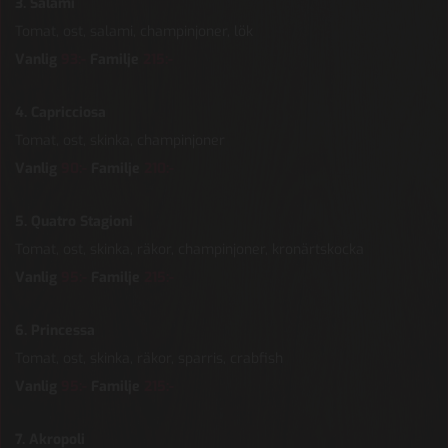
3. Salami
Tomat, ost, salami, champinjoner, lök
Vanlig
93
:-
Familje
215:-
4. Capricciosa
Tomat, ost, skinka, champinjoner
Vanlig
90:-
Familje
210:-
5. Quatro Stagioni
Tomat, ost, skinka, räkor, champinjoner, kronärtskocka
Vanlig
95:-
Familje
215:-
6. Princessa
Tomat, ost, skinka, räkor, sparris, crabfish
Vanlig
95:-
Familje
215:-
7. Akropoli