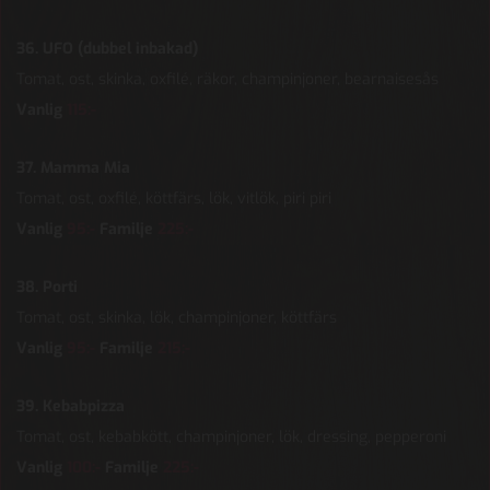
36. UFO (dubbel inbakad)
Tomat, ost, skinka, oxfilé, räkor, champinjoner, bearnaisesås
Vanlig
115:-
37. Mamma Mia
Tomat, ost, oxfilé, köttfärs, lök, vitlök, piri piri
Vanlig
95:-
Familje
225:-
38. Porti
Tomat, ost, skinka, lök, champinjoner, köttfärs
Vanlig
95:-
Familje
215:-
39. Kebabpizza
Tomat, ost, kebabkött, champinjoner, lök, dressing, pepperoni
Vanlig
100:-
Familje
225:-