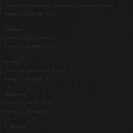
Tomat, ost, champinjoner, lök, oxfilé, bearnaisesås, räkor
Vanlig
100:-
Familje
225:-
8. Paros
Tomat, ost, räkor, tonfisk
Vanlig
90:-
Familje
210:-
9. Capri
Tomat, ost, köttfärs, lök, peppar
Vanlig
85:-
Familje
210:-
10. Tomaso
Tomat, ost, skinka, räkor
Vanlig
93
:-
Familje
215:-
11. Afrodite