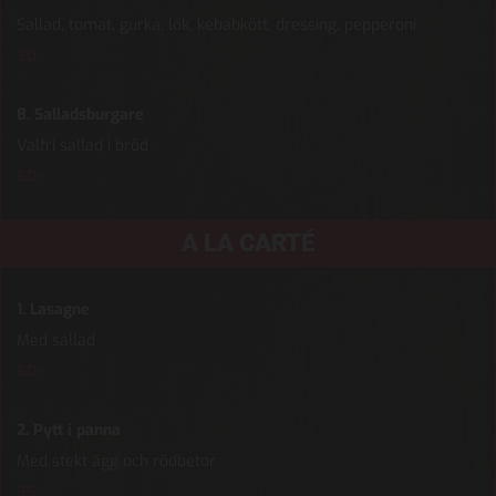
Sallad, tomat, gurka, lök, kebabkött, dressing, pepperoni
90:-
8. Salladsburgare
Valfri sallad i bröd
90:-
A LA CARTÉ
1. Lasagne
Med sallad
90:-
2. Pytt i panna
Med stekt ägg och rödbetor
95:-