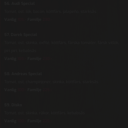
56. Audi Special
Tomat, ost, lök, bacon, köttfärs, jalapeño, starksås
Vanlig
105:-
Familje
230:-
57. Darek Special
Tomat, ost, skinka, oxfilé, köttfärs, färska tomater, färsk vitlök,
piri piri, kebabsås
Vanlig
105:-
Familje
230:-
58. Andreas Special
Tomat, ost, champinjoner, skinka, köttfärs, starksås
Vanlig
100:-
Familje
225:-
59. Disko
Tomat, ost, skinka, räkor, köttfärs, kebabsås
Vanlig
100:-
Familje
225:-