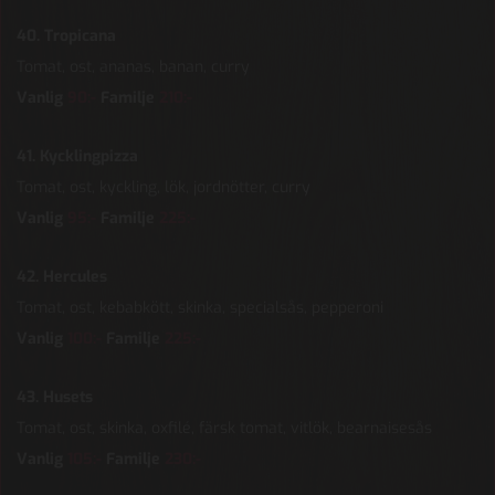
40. Tropicana
Tomat, ost, ananas, banan, curry
Vanlig
90:-
Familje
210:-
41. Kycklingpizza
Tomat, ost, kyckling, lök, jordnötter, curry
Vanlig
95:-
Familje
225:-
42. Hercules
Tomat, ost, kebabkött, skinka, specialsås, pepperoni
Vanlig
100:-
Familje
225:-
43. Husets
Tomat, ost, skinka, oxfilé, färsk tomat, vitlök, bearnaisesås
Vanlig
105:-
Familje
230
:-