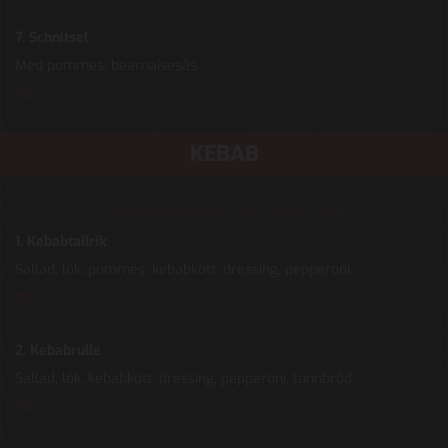
7. Schnitsel
Med pommes, bearnaisesås
95:-
KEBAB
Valfri kebabdressing: Mild, stark, vitlök
1. Kebabtallrik
Sallad, lök, pommes, kebabkött, dressing, pepperoni
95:-
2. Kebabrulle
Sallad, lök, kebabkött, dressing, pepperoni, tunnbröd
95:-