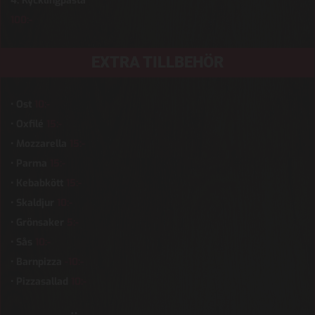
4. Kycklingpasta
100:-
EXTRA TILLBEHÖR
• Ost
10:-
• Oxfilé
15:-
• Mozzarella
15:-
• Parma
15:-
• Kebabkött
15:-
• Skaldjur
10:-
• Grönsaker
5:-
• Sås
10:-
• Barnpizza
-10:-
• Pizzasallad
10:-