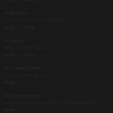
24. Montanara
Tomat, ost, köttfärs, lök, champinjoner
Vanlig
93:-
Familje
215:-
25. Africana
Tomat, ost, oxfilé, banan, curry
Vanlig
95:-
Familje
225:-
26. Vampira (inbakad)
Tomat, ost, oxfilé, lök, peppar
Vanlig
90:-
27. Ciao-Ciao (inbakad)
Tomat, ost, champinjoner, fläskfilé, vitlök, bearnaisesås
Vanlig
95:-