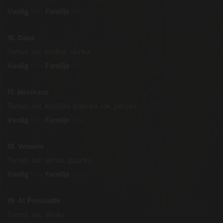
Vanlig
88:-
Familje
205:-
16. Doxa
Tomat, ost, tonfisk, skinka
Vanlig
90:-
Familje
210:-
17. Mexikana
Tomat, ost, köttfärs, paprika, lök, piri piri
Vanlig
90:-
Familje
215:-
18. Vesuvio
Tomat, ost, skinka, paprika
Vanlig
90:-
Familje
205:-
19. Al Prosciutto
Tomat, ost, skinka