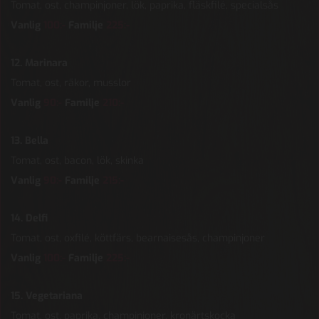
Tomat, ost, champinjoner, lök, paprika, fläskfilé, specialsås
Vanlig
100:-
Familje
225:-
12. Marinara
Tomat, ost, räkor, musslor
Vanlig
90
:-
Familje
210:-
13. Bella
Tomat, ost, bacon, lök, skinka
Vanlig
90:-
Familje
215:-
14. Delfi
Tomat, ost, oxfilé, köttfärs, bearnaisesås, champinjoner
Vanlig
100:-
Familje
225:-
15. Vegetariana
Tomat, ost, paprika, champinjoner, kronärtskocka