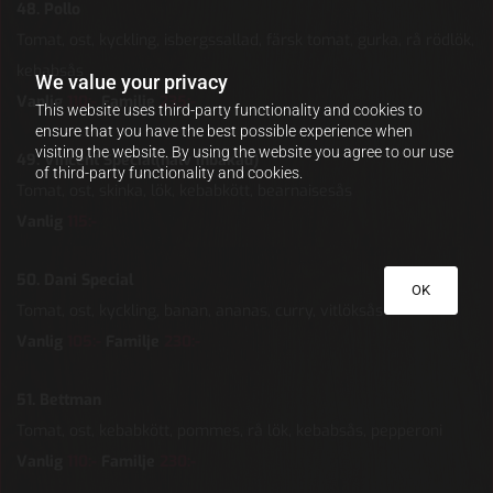
48. Pollo
Tomat, ost, kyckling, isbergssallad, färsk tomat, gurka, rå rödlök,
kebabsås
We value your privacy
Vanlig
110:-
Familje
235
:-
This website uses third-party functionality and cookies to
ensure that you have the best possible experience when
visiting the website. By using the website you agree to our use
49. Vincent Special(halv inbakad)
of third-party functionality and cookies.
Tomat, ost, skinka, lök, kebabkött, bearnaisesås
Vanlig
115:-
50. Dani Special
OK
Tomat, ost, kyckling, banan, ananas, curry, vitlöksås
Vanlig
105:-
Familje
230:-
51. Bettman
Tomat, ost, kebabkött, pommes, rå lök, kebabsås, pepperoni
Vanlig
110:-
Familje
230:-