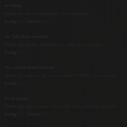
44. Pärla
Tomat, ost, banan, lök, kräftor, curry, vitlöksås
Vanlig
105:-
Familje
230:-
45. Tutti (halv inbakad)
Tomat, ost, skinka, champinjoner, oxfilé, bearnaisesås
Vanlig
115:-
46. Lakitata (Halv inbakad)
Tomat, ost, paprika, lök, champinjoner, fläskfilé, bearnaisesås
Vanlig
115:-
47. Acapulco
Tomat, ost, champinjoner, lök, vitlök, oxfilé, jalapeño, tacosås
Vanlig
105:-
Familje
230:-