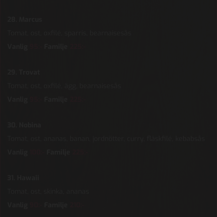
28. Marcus
Tomat, ost, oxfilé, sparris, bearnaisesås
Vanlig
95:-
Familje
225:-
29. Trovat
Tomat, ost, oxfilé, ägg, bearnaisesås
Vanlig
95:-
Familje
225:-
30. Nobina
Tomat, ost, ananas, banan, jordnötter, curry, fläskfilé, kebabsås
Vanlig
100:-
Familje
225:-
31. Hawaii
Tomat, ost, skinka, ananas
Vanlig
90:-
Familje
210:-