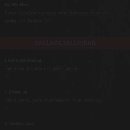
64. Sisi Bissi
Tomat, ost köttfärs, ananas, jordnötter, curry, kebabsås
Vanlig
100:-
Familje
225:-
SALLADSTALLRIKAR
1. Ost & Skinksallad
Sallad, tomat, gurka, ost, skinka, paprika
85:-
2. Räksallad
Sallad, tomat, gurka, champinjoner, räkor, majs, ägg
90:-
3. Tonfisksallad